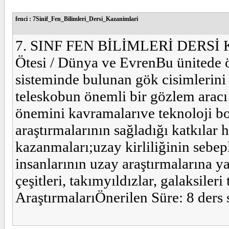
fenci : 7Sinif_Fen_Bilimleri_Dersi_Kazanimlari
7. SINF FEN BİLİMLERİ DERSİ K
Ötesi / Dünya ve EvrenBu ünitede ö
sisteminde bulunan gök cisimlerini v
teleskobun önemli bir gözlem arac
önemini kavramalarıve teknoloji bo
araştırmalarının sağladığı katkılar 
kazanmaları;uzay kirliliğinin sebepl
insanlarının uzay araştırmalarına yap
çeşitleri, takımyıldızlar, galaksile
AraştırmalarıÖnerilen Süre: 8 ders