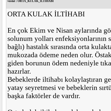
vuslat : ORTA_KULAK_ILTIHABI
ORTA KULAK İLTİHABI
En çok Ekim ve Nisan aylarında görül
solunum yolları enfeksiyonlarının sı
bağlı) hastalık sırasında orta kulakt
mukozada ödeme neden olur. Östaki
giden borunun ödem nedeniyle tıkan
hazırlar.
Bebeklerde iltihabı kolaylaştıran ge
yatay seyretmesi ve bebeklerin sır
başka faktörler de vardır.