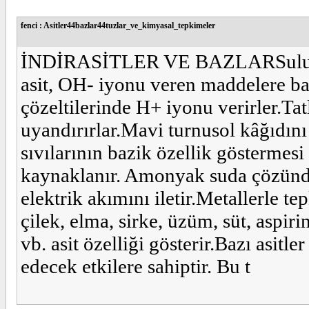
fenci : Asitler44bazlar44tuzlar_ve_kimyasal_tepkimeler
İNDİRASİTLER VE BAZLARSulu çöz
asit, OH- iyonu veren maddelere baz
çözeltilerinde H+ iyonu verirler.Tatl
uyandırırlar.Mavi turnusol kâğıdın
sıvılarının bazik özellik gösterme
kaynaklanır. Amonyak suda çözündü
elektrik akımını iletir.Metallerle 
çilek, elma, sirke, üzüm, süt, aspir
vb. asit özelliği gösterir.Bazı asitle
edecek etkilere sahiptir. Bu t