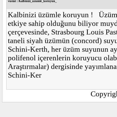
vuslat : Kalbinizi_uzumle_koruyun_
Kalbinizi üzümle koruyun ! Üzüm 
etkiye sahip olduğunu biliyor muy
çerçevesinde, Strasbourg Louis Paste
taneli siyah üzümün (concord) suyun
Schini-Kerth, her üzüm suyunun ayn
polifenol içerenlerin koruyucu ola
Araştırmalar) dergisinde yayımlan
Schini-Ker
Copyrig