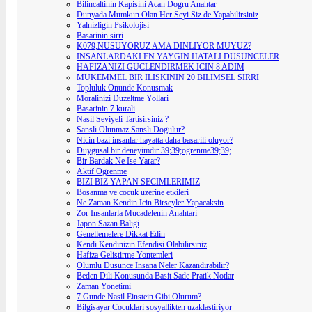
Bilincaltinin Kapisini Acan Dogru Anahtar
Dunyada Mumkun Olan Her Seyi Siz de Yapabilirsiniz
Yalnizligin Psikolojisi
Basarinin sirri
K079;NUSUYORUZ AMA DINLIYOR MUYUZ?
INSANLARDAKI EN YAYGIN HATALI DUSUNCELER
HAFIZANIZI GUCLENDIRMEK ICIN 8 ADIM
MUKEMMEL BIR ILISKININ 20 BILIMSEL SIRRI
Topluluk Onunde Konusmak
Moralinizi Duzeltme Yollari
Basarinin 7 kurali
Nasil Seviyeli Tartisirsiniz ?
Sansli Olunmaz Sansli Dogulur?
Nicin bazi insanlar hayatta daha basarili oluyor?
Duygusal bir deneyimdir 39;39;ogrenme39;39;
Bir Bardak Ne Ise Yarar?
Aktif Ogrenme
BIZI BIZ YAPAN SECIMLERIMIZ
Bosanma ve cocuk uzerine etkileri
Ne Zaman Kendin Icin Birseyler Yapacaksin
Zor Insanlarla Mucadelenin Anahtari
Japon Sazan Baligi
Genellemelere Dikkat Edin
Kendi Kendinizin Efendisi Olabilirsiniz
Hafiza Gelistirme Yontemleri
Olumlu Dusunce Insana Neler Kazandirabilir?
Beden Dili Konusunda Basit Sade Pratik Notlar
Zaman Yonetimi
7 Gunde Nasil Einstein Gibi Olurum?
Bilgisayar Cocuklari sosyallikten uzaklastiriyor