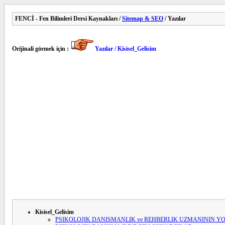
FENCİ - Fen Bilimleri Dersi Kaynakları /
Sitemap & SEO
/ Yazılar
Orijinali görmek için :
Yazılar / Kisisel_Gelisim
Kisisel_Gelisim
PSIKOLOJIK DANISMANLIK ve REHBERLIK UZMANININ Y