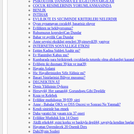
PSIKOLOJIK DANISMA ILE ILGILI ONYARGILAR
COCUK RESIMLERININ YORUMLANMASINDA
BENLIK
INTIHAR
EVLILIKTE ES SECIMINDE KRITERLERI NELERDIR
Oyun oynamayan cocuk44; basarisiz oluyor
Evlilikten ne bekliyorsunuz?
Ruhumuzun kopruleriCan Dundar
Bahar ve ayrilik Can Dundar
Anne sevgisi eksikligi gencleri 39;sipsevdi39; yapiyor
INTERNETIN SOSYALLIGE ETKISI
Egitim Kadina Siddeti Azaltir mi?
Ev Hanimligi Kabus mu?
Kumbarada para biriktirmek cocuklarda tutumlu olma aliskanligi kazand
Evliligin iki dusmani 39;kin ve inat39;
Hayatin Anlami
Hic Hayallerinizden Sifir Aldiniz mi?
Basari Sinirlarinizi Biliyor musunuz?
DEGNEKTEN AT
Deniz Yildizinin Oykusu
Hersey44; Her zaman44; Gorundugu Gibi Degildir
Koza ve Kelebek
Evlilikte mutlulugun 39;939; sirri
Anne - Babalar OKS ve OSS Oncesi ve Sonrasi Ne Yapmali?
Kendi sinirinle bas etmek
Daha yaratici bir yasam icin 37 oneri
Evlilikte Mutluluk Icin 14 Oneri
Akilli erkek44; esini korku ve baskiyla degil44; saygiyla kendine baglar
Hayattan Ogrenilecek 20 Onemli Ders
Dahi39;nin Sozleri