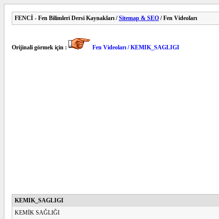
FENCİ - Fen Bilimleri Dersi Kaynakları /
Sitemap & SEO
/ Fen Videoları
Orijinali görmek için :
Fen Videoları / KEMIK_SAGLIGI
KEMIK_SAGLIGI
KEMİK SAĞLIĞI