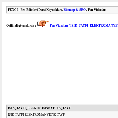
FENCİ - Fen Bilimleri Dersi Kaynakları /
Sitemap & SEO
/ Fen Videoları
Orijinali görmek için :
Fen Videoları / ISIK_TAYFI_ELEKTROMANY
ISIK_TAYFI_ELEKTROMANYETIK_TAYF
IŞIK TAYFI ELEKTROMANYETİK TAYF