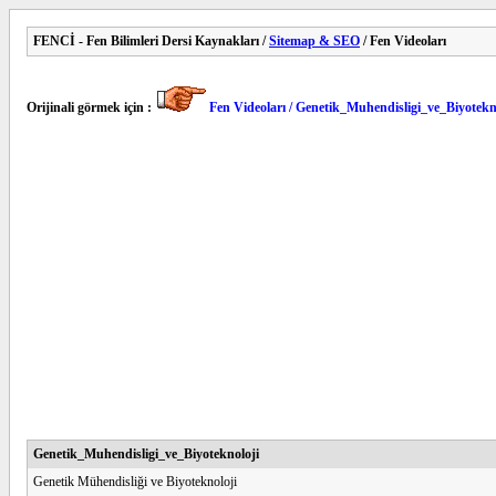
FENCİ - Fen Bilimleri Dersi Kaynakları /
Sitemap & SEO
/ Fen Videoları
Orijinali görmek için :
Fen Videoları / Genetik_Muhendisligi_ve_Biyotekn
Genetik_Muhendisligi_ve_Biyoteknoloji
Genetik Mühendisliği ve Biyoteknoloji