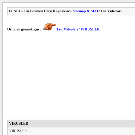
FENCİ - Fen Bilimleri Dersi Kaynakları /
Sitemap & SEO
/ Fen Videoları
Orijinali görmek için :
Fen Videoları / VIRUSLER
VIRUSLER
VİRÜSLER