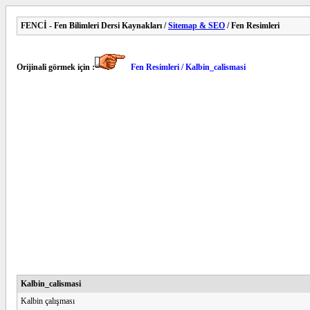
FENCİ - Fen Bilimleri Dersi Kaynakları /
Sitemap & SEO
/ Fen Resimleri
Orijinali görmek için :
Fen Resimleri / Kalbin_calismasi
Kalbin_calismasi
Kalbin çalışması