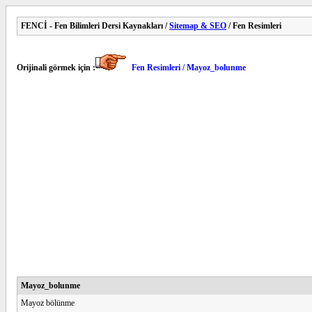
FENCİ - Fen Bilimleri Dersi Kaynakları /
Sitemap & SEO
/ Fen Resimleri
Orijinali görmek için :
Fen Resimleri / Mayoz_bolunme
Mayoz_bolunme
Mayoz bölünme