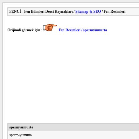
FENCİ - Fen Bilimleri Dersi Kaynakları /
Sitemap & SEO
/ Fen Resimleri
Orijinali görmek için :
Fen Resimleri / spermyumurta
spermyumurta
sperm-yumurta