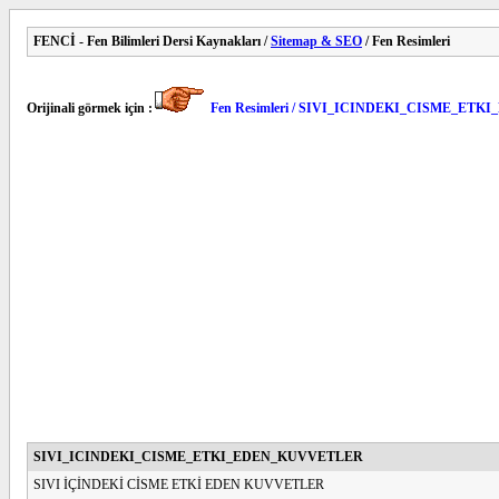
FENCİ - Fen Bilimleri Dersi Kaynakları /
Sitemap & SEO
/ Fen Resimleri
Orijinali görmek için :
Fen Resimleri / SIVI_ICINDEKI_CISME_E
SIVI_ICINDEKI_CISME_ETKI_EDEN_KUVVETLER
SIVI İÇİNDEKİ CİSME ETKİ EDEN KUVVETLER