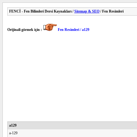
FENCİ - Fen Bilimleri Dersi Kaynakları /
Sitemap & SEO
/ Fen Resimleri
Orijinali görmek için :
Fen Resimleri / a129
a129
a-129