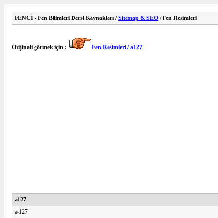
FENCİ - Fen Bilimleri Dersi Kaynakları /
Sitemap & SEO
/ Fen Resimleri
Orijinali görmek için :
Fen Resimleri / a127
a127
a-127