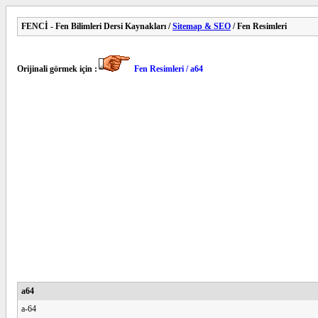
FENCİ - Fen Bilimleri Dersi Kaynakları /
Sitemap & SEO
/ Fen Resimleri
Orijinali görmek için :
Fen Resimleri / a64
a64
a-64