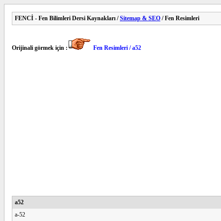
FENCİ - Fen Bilimleri Dersi Kaynakları /
Sitemap & SEO
/ Fen Resimleri
Orijinali görmek için :
Fen Resimleri / a52
a52
a-52