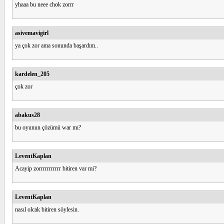
yhaaa bu neee chok zorrr
asivemavigirl
ya çok zor ama sonunda başardım..
kardelen_205
çok zor
abakus28
bu oyunun çözümü war mı?
LeventKaplan
Acayip zorrrrrrrrrrr bitiren var mi?
LeventKaplan
nasıl olcak bitiren söylesin.