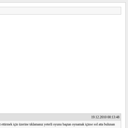
19.12.2010 00:13:48
t ettirmek için üzerine tıklamanız yeterli oyunu baştan oynamak içinse sol atta bulunan