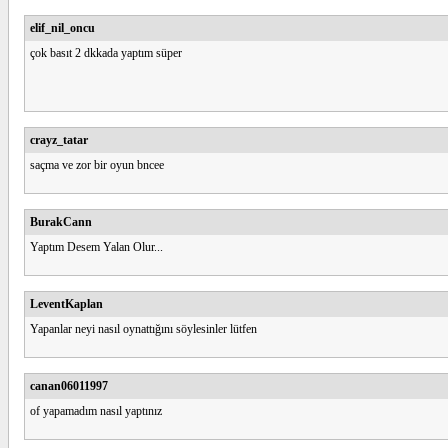
elif_nil_oncu
çok basıt 2 dkkada yaptım süper
crayz_tatar
saçma ve zor bir oyun bncee
BurakCann
Yaptım Desem Yalan Olur...
LeventKaplan
Yapanlar neyi nasıl oynattığını söylesinler lütfen
canan06011997
of yapamadım nasıl yaptınız