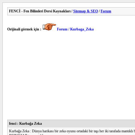
FENCİ - Fen Bilimleri Dersi Kaynakları /
Sitemap & SEO
/
Forum
Orijinali görmek için :
Forum / Kurbaga_Zeka
fenci : Kurbağa Zeka
Kurbağa Zeka : Dünya harikası bir zeka oyunu ortadaki bir taşı her iki tarafada mantıklı 