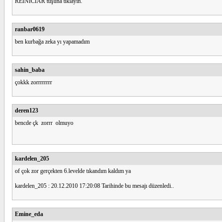
REINICIAR tuşuna tıklayın.
ranbar0619
ben kurbağa zeka yı yapamadım
sahin_baba
çokkk zorrrrrrrr
deren123
bencde çk zorrr olmuyo
kardelen_205
of çok zor gerçekten 6.levelde tıkandım kaldım ya
kardelen_205 : 20.12.2010 17:20:08 Tarihinde bu mesajı düzenledi..
Emine_eda