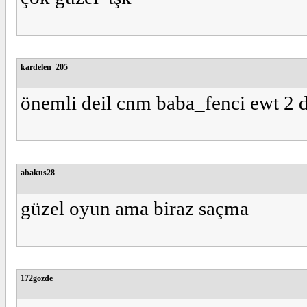
kardelen_205
önemli deil cnm baba_fenci ewt 2 
abakus28
güzel oyun ama biraz saçma
172gozde