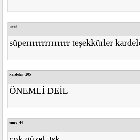
visal
süperrrrrrrrrrrrrr teşekkürler kard
kardelen_205
ÖNEMLİ DEİL
emre_44
çok güzel tşk