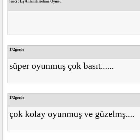
fenci : Eş Anlamlı Kelime Oyunu
172gozde
süper oyunmuş çok basıt......
172gozde
çok kolay oyunmuş ve güzelmş....