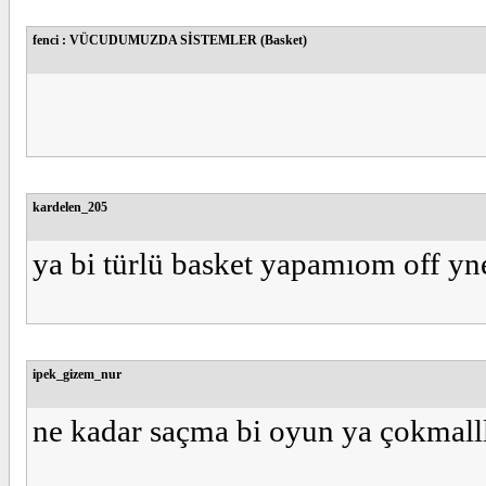
fenci : VÜCUDUMUZDA SİSTEMLER (Basket)
kardelen_205
ya bi türlü basket yapamıom off y
ipek_gizem_nur
ne kadar saçma bi oyun ya çokmallllll