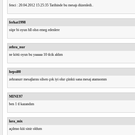
fenci : 20.04.2012 15:25:35 Tarihinde bu mesajı düzenledi..
ferhat1998
süpr bi oyun hll olsn emeg edenlere
zehra_nur
ne kötü oyun bu yaaaaa 10 tlcik aldım
hepsi00
zehranurr mesajlarını silsen çok iyi olur çünkü sana mesaj atamıomm
MINE97
ben 1 tl kazandım
lara_mix
açılmıo kiii sinir oldum