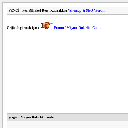
FENCİ - Fen Bilimleri Dersi Kaynakları /
Sitemap & SEO
/
Forum
Orijinali görmek için :
Forum / Milyon_Dolarlik_Canta
gezgin : Milyon Dolarlık Çanta