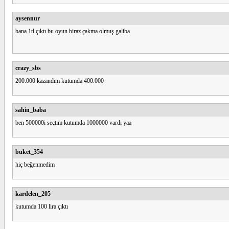
aysennur
bana 1tl çıktı bu oyun biraz çakma olmuş galiba
crazy_sbs
200.000 kazandım kutumda 400.000
sahin_baba
ben 500000i seçtim kutumda 1000000 vardı yaa
buket_354
hiç beğenmedim
kardelen_205
kutumda 100 lira çıktı