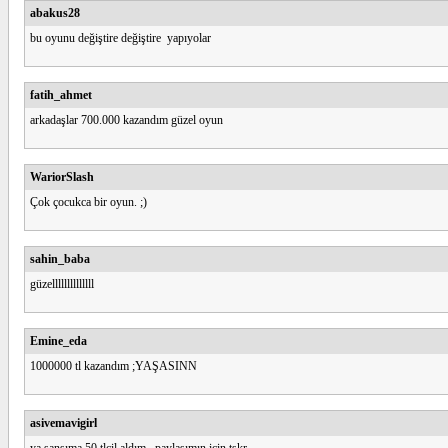
abakus28
bu oyunu değiştire değiştire yapıyolar
fatih_ahmet
arkadaşlar 700.000 kazandım güzel oyun
WariorSlash
Çok çocukca bir oyun. ;)
sahin_baba
güzellllllllllllll
Emine_eda
1000000 tl kazandım ;YAŞASINN
asivemavigirl