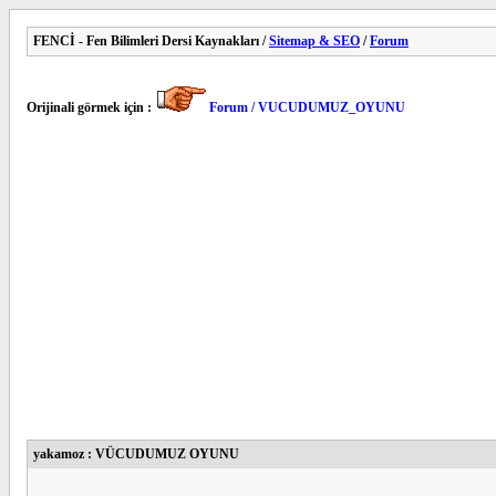
FENCİ - Fen Bilimleri Dersi Kaynakları /
Sitemap & SEO
/
Forum
Orijinali görmek için :
Forum / VUCUDUMUZ_OYUNU
yakamoz : VÜCUDUMUZ OYUNU