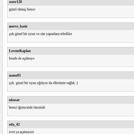
sezer128
güzel olmuş bence
merve_batir
çok güzel bir oyun ve site yapanlara tebrikler
LeventKaplan
bende de açılmıyo
nanu03
çok güzel bir oyun eğitiyor da ellerinize sağlık :)
nkosar
bence iğrencinde ötesinde
eda_42
evet ya açılmıyorr