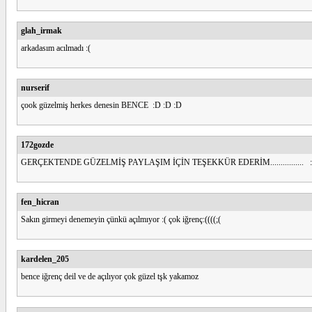
glah_irmak
arkadasım acılmadı :(
nurserif
çook güzelmiş herkes denesin BENCE :D :D :D
172gozde
GERÇEKTENDE GÜZELMİŞ PAYLAŞIM İÇİN TEŞEKKÜR EDERİM................ :
fen_hicran
Sakın girmeyi denemeyin çünkü açılmıyor :( çok iğrenç:((((;(
kardelen_205
bence iğrenç deil ve de açılıyor çok güzel tşk yakamoz