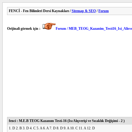
FENCİ - Fen Bilimleri Dersi Kaynakları /
Sitemap & SEO
/
Forum
Orijinali görmek için :
Forum / MEB_TEOG_Kazanim_Testi16_Isi_Alisver
fenci : M.E.B TEOG Kazanım Testi-16 (Isı Alışverişi ve Sıcaklık Değişimi - 2 )
1. D 2. B 3. D 4. C 5. A 6. A 7. D 8. D 9. A 10. C 11. A 12. D