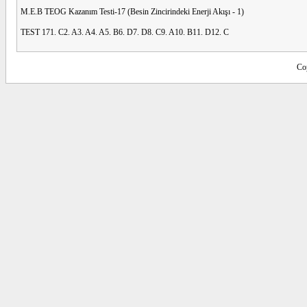
M.E.B TEOG Kazanım Testi-17 (Besin Zincirindeki Enerji Akışı - 1)
TEST 171. C2. A3. A4. A5. B6. D7. D8. C9. A10. B11. D12. C
Co