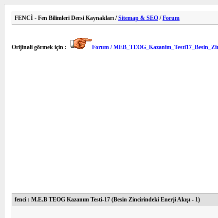
FENCİ - Fen Bilimleri Dersi Kaynakları /
Sitemap & SEO
/
Forum
Orijinali görmek için :
Forum / MEB_TEOG_Kazanim_Testi17_Besin_Zinc
fenci : M.E.B TEOG Kazanım Testi-17 (Besin Zincirindeki Enerji Akışı - 1)