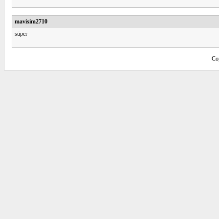
mavisim2710
süper
Co