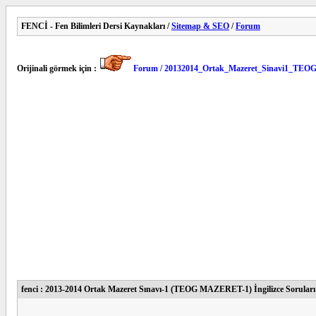
FENCİ - Fen Bilimleri Dersi Kaynakları /
Sitemap & SEO
/
Forum
Orijinali görmek için :
Forum / 20132014_Ortak_Mazeret_Sinavi1_TEOG
fenci : 2013-2014 Ortak Mazeret Sınavı-1 (TEOG MAZERET-1) İngilizce Soruları