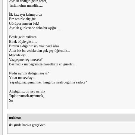
Ayrılık dediğin gelir geçer,
Teslim olma mendile.....
İlk kez ayrı kalmıyoruz
Biz seninle alışığız.
Görüyor musun bak!
Ayrılık günlerinde daha bir aşığız.....
Böyle geldi yıllarca
Bırak böyle gitsin...
Bizden aldığı bir şey yok nasıl olsa
Ama biz bu vedalardan çok şey öğrendik...
Mücadeleyi...
Vazgeçmemeyi mesela?
Basmadık mı bağrımıza hasretlerin en güzelini...
Nedir ayrılık dediğin söyle?
Yıkar mı sevdayı.....
Yaşadığımız günün her hangi bir saati değil mi sadece?
Alıştığımız bir şey ayrılık
Tıpkı uyumak-uyanmak,
Sa
nukleus
iki şiirde harika gerçekten