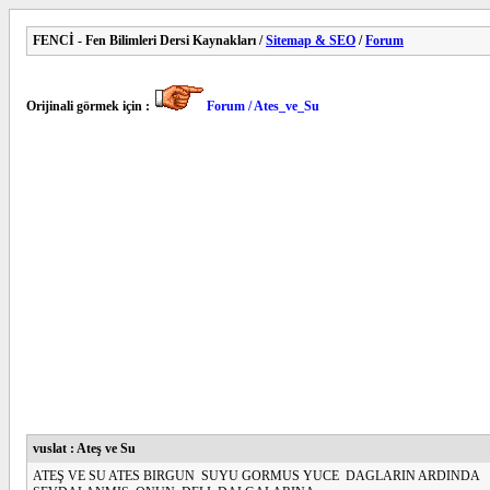
FENCİ - Fen Bilimleri Dersi Kaynakları /
Sitemap & SEO
/
Forum
Orijinali görmek için :
Forum / Ates_ve_Su
vuslat : Ateş ve Su
ATEŞ VE SU ATES BIRGUN SUYU GORMUS YUCE DAGLARIN ARDINDA