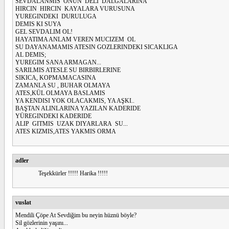
SEVDALANMIS ONUN DELI DALGALARINA
HIRCIN HIRCIN KAYALARA VURUSUNA
YUREGINDEKI DURULUGA
DEMIS KI SUYA
GEL SEVDALIM OL!
HAYATIMA ANLAM VEREN MUCIZEM OL
SU DAYANAMAMIS ATESIN GOZLERINDEKI SICAKLIGA
AL DEMIS;
YUREGIM SANA ARMAGAN...
SARILMIS ATESLE SU BIRBIRLERINE
SIKICA, KOPMAMACASINA
ZAMANLA SU , BUHAR OLMAYA
ATES,KÜL OLMAYA BASLAMIS
YA KENDISI YOK OLACAKMIS, YA AŞKI..
BAŞTAN ALINLARINA YAZILAN KADERIDE
YÜREGINDEKI KADERIDE
ALIP GITMIS UZAK DIYARLARA SU...
ATES KIZMIS,ATES YAKMIS ORMA
adler
Teşekkürler !!!!! Harika !!!!!
vuslat
Mendili Çöpe At Sevdiğim bu neyin hüznü böyle?
Sil gözlerinin yaşını...