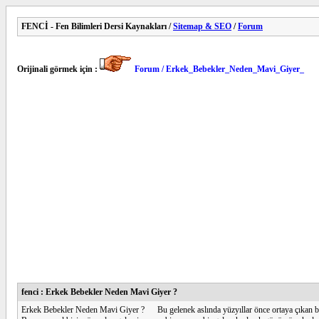
FENCİ - Fen Bilimleri Dersi Kaynakları /
Sitemap & SEO
/
Forum
Orijinali görmek için :
Forum / Erkek_Bebekler_Neden_Mavi_Giyer_
fenci : Erkek Bebekler Neden Mavi Giyer ?
Erkek Bebekler Neden Mavi Giyer ? Bu gelenek aslında yüzyıllar önce ortaya çıkan bri i