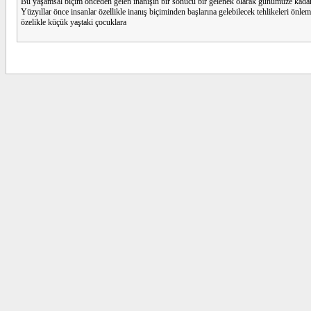
Bu yaşamsal biçim önceden gelen inanışın bir sonucu bir gelenek olarak günümüze kadar 
Yüzyıllar önce insanlar özellikle inanış biçiminden başlarına gelebilecek tehlikeleri önle
özelikle küçük yaştaki çocuklara