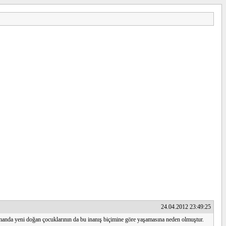
24.04.2012 23:49:25
amanda yeni doğan çocuklarının da bu inanış biçimine göre yaşamasına neden olmuştur.