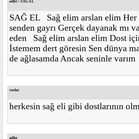
adler : SAĞ EL
SAĞ EL Sağ elim arslan elim Her ha
senden gayrı Gerçek dayanak mı va
eden Sağ elim arslan elim Dost iç
İstemem dert göresin Sen dünya 
de ağlasamda Ancak seninle varım
vuslat
herkesin sağ eli gibi dostlarının ol
adler