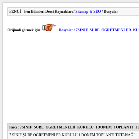
FENCİ - Fen Bilimleri Dersi Kaynakları /
Sitemap & SEO
/ Dosyalar
Orijinali görmek için :
Dosyalar / 7SINIF_SUBE_OGRETMENLER
fenci : 7SINIF_SUBE_OGRETMENLER_KURULU_1DONEM_TOPLANTI_T
7.SINIF ŞUBE ÖĞRETMENLER KURULU 1.DÖNEM TOPLANTI TUTANAĞI