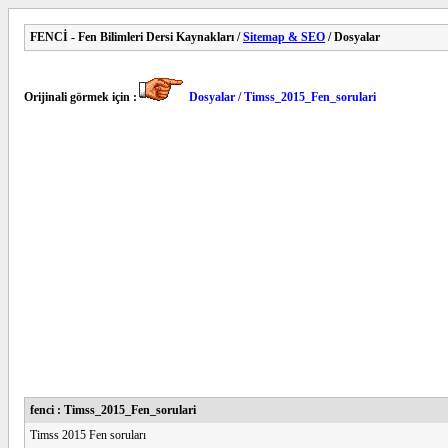
FENCİ - Fen Bilimleri Dersi Kaynakları /
Sitemap & SEO
/ Dosyalar
Orijinali görmek için :
Dosyalar / Timss_2015_Fen_sorulari
fenci : Timss_2015_Fen_sorulari
Timss 2015 Fen soruları