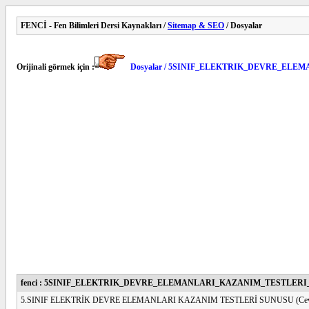
FENCİ - Fen Bilimleri Dersi Kaynakları /
Sitemap & SEO
/ Dosyalar
Orijinali görmek için :
Dosyalar / 5SINIF_ELEKTRIK_DEVRE_ELE
fenci : 5SINIF_ELEKTRIK_DEVRE_ELEMANLARI_KAZANIM_TESTLERI_
5.SINIF ELEKTRİK DEVRE ELEMANLARI KAZANIM TESTLERİ SUNUSU (Ceva