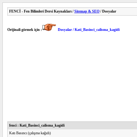
FENCİ - Fen Bilimleri Dersi Kaynakları /
Sitemap & SEO
/ Dosyalar
Orijinali görmek için :
Dosyalar / Kati_Basinci_calisma_kagidi
fenci : Kati_Basinci_calisma_kagidi
Katı Basıncı (çalışma kağıdı)