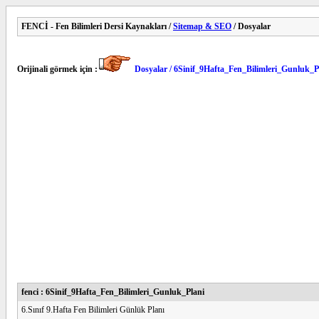
FENCİ - Fen Bilimleri Dersi Kaynakları /
Sitemap & SEO
/ Dosyalar
Orijinali görmek için :
Dosyalar / 6Sinif_9Hafta_Fen_Bilimleri_Gunluk_P
fenci : 6Sinif_9Hafta_Fen_Bilimleri_Gunluk_Plani
6.Sınıf 9.Hafta Fen Bilimleri Günlük Planı