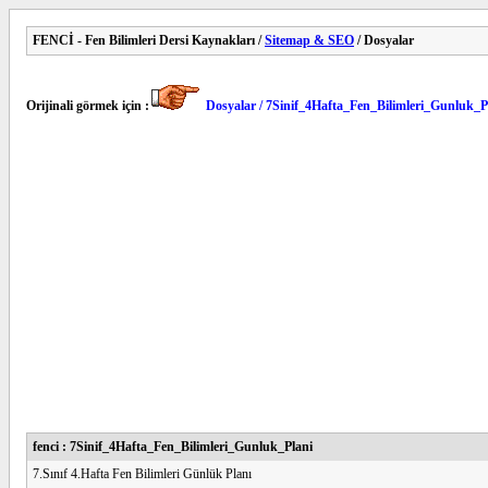
FENCİ - Fen Bilimleri Dersi Kaynakları /
Sitemap & SEO
/ Dosyalar
Orijinali görmek için :
Dosyalar / 7Sinif_4Hafta_Fen_Bilimleri_Gunluk_P
fenci : 7Sinif_4Hafta_Fen_Bilimleri_Gunluk_Plani
7.Sınıf 4.Hafta Fen Bilimleri Günlük Planı