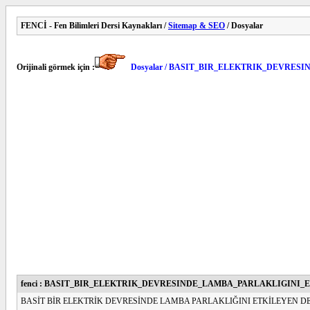
FENCİ - Fen Bilimleri Dersi Kaynakları /
Sitemap & SEO
/ Dosyalar
Orijinali görmek için :
Dosyalar / BASIT_BIR_ELEKTRIK_DEVRE
fenci : BASIT_BIR_ELEKTRIK_DEVRESINDE_LAMBA_PARLAKLIGINI
BASİT BİR ELEKTRİK DEVRESİNDE LAMBA PARLAKLIĞINI ETKİLEYEN DE