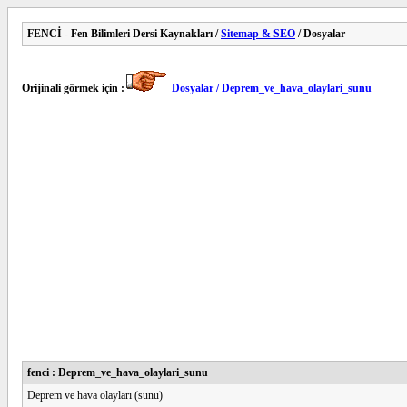
FENCİ - Fen Bilimleri Dersi Kaynakları /
Sitemap & SEO
/ Dosyalar
Orijinali görmek için :
Dosyalar / Deprem_ve_hava_olaylari_sunu
fenci : Deprem_ve_hava_olaylari_sunu
Deprem ve hava olayları (sunu)