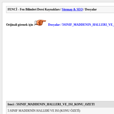
FENCİ - Fen Bilimleri Dersi Kaynakları /
Sitemap & SEO
/ Dosyalar
Orijinali görmek için :
Dosyalar / 5SINIF_MADDENIN_HALLERI_VE
fenci : 5SINIF_MADDENIN_HALLERI_VE_ISI_KONU_OZETI
5.SINIF MADDENİN HALLERİ VE ISI (KONU ÖZETİ)