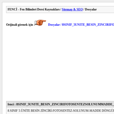
FENCİ - Fen Bilimleri Dersi Kaynakları /
Sitemap & SEO
/ Dosyalar
Orijinali görmek için :
Dosyalar / 8SINIF_5UNITE_BESIN_ZIN
fenci : 8SINIF_5UNITE_BESIN_ZINCIRIFOTOSENTEZSOLUNUMMAD
8.SINIF 5.ÜNİTE BESİN ZİNCİRİ-FOTOSENTEZ-SOLUNUM-MADDE DÖNGÜ