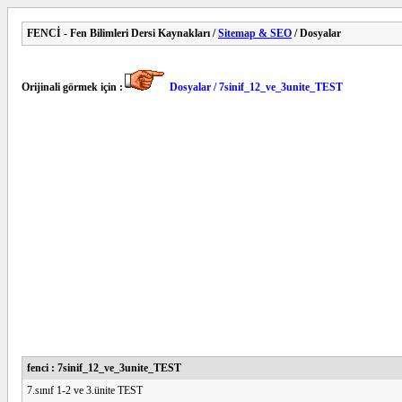
FENCİ - Fen Bilimleri Dersi Kaynakları /
Sitemap & SEO
/ Dosyalar
Orijinali görmek için :
Dosyalar / 7sinif_12_ve_3unite_TEST
fenci : 7sinif_12_ve_3unite_TEST
7.sınıf 1-2 ve 3.ünite TEST