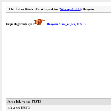
FENCİ - Fen Bilimleri Dersi Kaynakları /
Sitemap & SEO
/ Dosyalar
Orijinali görmek için :
Dosyalar / Isik_ve_ses_TEST3
fenci : Isik_ve_ses_TEST3
Işık ve ses TEST-3