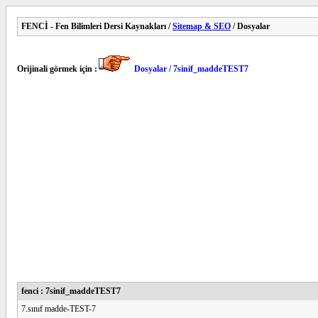
FENCİ - Fen Bilimleri Dersi Kaynakları /
Sitemap & SEO
/ Dosyalar
Orijinali görmek için :
Dosyalar / 7sinif_maddeTEST7
fenci : 7sinif_maddeTEST7
7.sınıf madde-TEST-7