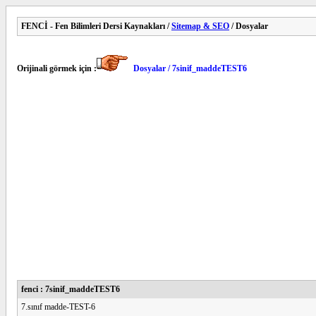
FENCİ - Fen Bilimleri Dersi Kaynakları /
Sitemap & SEO
/ Dosyalar
Orijinali görmek için :
Dosyalar / 7sinif_maddeTEST6
fenci : 7sinif_maddeTEST6
7.sınıf madde-TEST-6