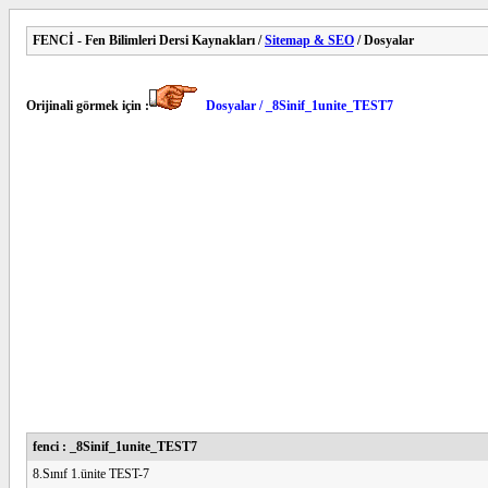
FENCİ - Fen Bilimleri Dersi Kaynakları /
Sitemap & SEO
/ Dosyalar
Orijinali görmek için :
Dosyalar / _8Sinif_1unite_TEST7
fenci : _8Sinif_1unite_TEST7
8.Sınıf 1.ünite TEST-7