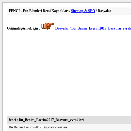
FENCİ - Fen Bilimleri Dersi Kaynakları /
Sitemap & SEO
/ Dosyalar
Orijinali görmek için :
Dosyalar / Bu_Benim_Eserim2017_Basvuru_evrak
fenci : Bu_Benim_Eserim2017_Basvuru_evraklari
Bu Benim Eserim-2017 Başvuru evrakları