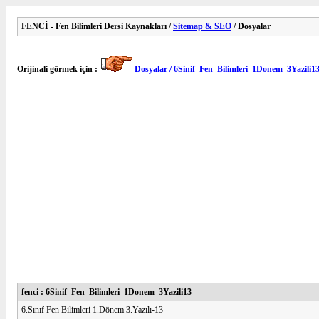
FENCİ - Fen Bilimleri Dersi Kaynakları /
Sitemap & SEO
/ Dosyalar
Orijinali görmek için :
Dosyalar / 6Sinif_Fen_Bilimleri_1Donem_3Yazili1
fenci : 6Sinif_Fen_Bilimleri_1Donem_3Yazili13
6.Sınıf Fen Bilimleri 1.Dönem 3.Yazılı-13