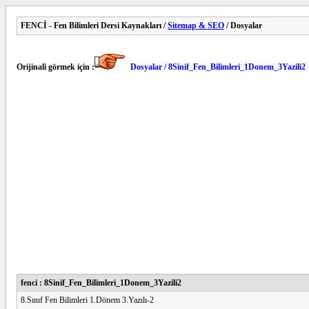
FENCİ - Fen Bilimleri Dersi Kaynakları /
Sitemap & SEO
/ Dosyalar
Orijinali görmek için :
Dosyalar / 8Sinif_Fen_Bilimleri_1Donem_3Yazili2
fenci : 8Sinif_Fen_Bilimleri_1Donem_3Yazili2
8.Sınıf Fen Bilimleri 1.Dönem 3.Yazılı-2