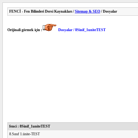
FENCİ - Fen Bilimleri Dersi Kaynakları /
Sitemap & SEO
/ Dosyalar
Orijinali görmek için :
Dosyalar / 8Sinif_1uniteTEST
fenci : 8Sinif_1uniteTEST
8.Sınıf 1.ünite-TEST