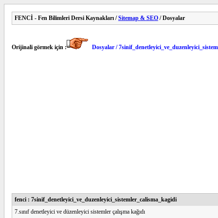
FENCİ - Fen Bilimleri Dersi Kaynakları /
Sitemap & SEO
/ Dosyalar
Orijinali görmek için :
Dosyalar / 7sinif_denetleyici_ve_duzenleyici_siste
fenci : 7sinif_denetleyici_ve_duzenleyici_sistemler_calisma_kagidi
7.sınıf denetleyici ve düzenleyici sistemler çalışma kağıdı